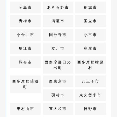
昭島市
あきる野市
稲城市
青梅市
清瀬市
国立市
小金井市
国分寺市
小平市
狛江市
立川市
多摩市
調布市
西多摩郡日の
西多摩郡檜原
出町
村
西多摩郡瑞穂
西東京市
八王子市
町
羽村市
東久留米市
東村山市
東大和市
日野市