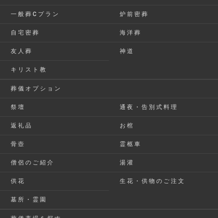
一般葬Cプラン
炉前密葬
自宅密葬
海洋葬
友人葬
神道
キリスト教
葬儀オプション
祭壇
通夜・告別式料理
返礼品
お棺
骨壺
霊柩車
僧侶のご紹介
湯灌
供花
生花・供物のご注文
墓所・霊園