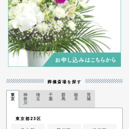
葬儀斎場を探す
東
神
埼
千
群
栃
茨
京
奈
玉
葉
馬
木
城
川
東京都23区